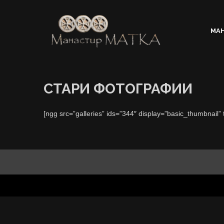
МА
Uspenie na Presveta Bogorodica
Matka
Manastir
СТАРИ ФОТОГРАФИИ
[ngg src=”galleries” ids=”344″ display=”basic_thumbnail”